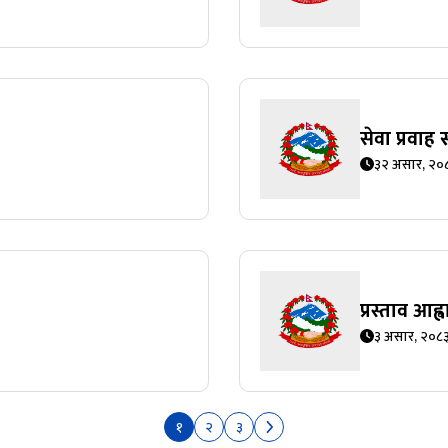
सेवा प्रवाह 
३२ असार, २०
प्रस्ताव आह
३ असार, २०८
१
२
३