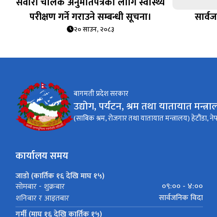
सवारी चालक अनुमतिपत्रका लागि स्वास्थ्य
परीक्षण गर्ने गराउने सम्बन्धी सूचना।
सार्व
२० साउन, २०८३
बागमती प्रदेश सरकार
उद्योग, पर्यटन, श्रम तथा यातायात मन्त्र
(साबिक श्रम, रोजगार तथा यातायात मन्त्रालय) हेटौंडा, ने
कार्यालय समय
जाडो (कार्तिक १६ देखि माघ १५)
०९:०० - ४:००
सोमबार - शुक्रबार
सार्वजनिक विदा
शनिबार र आइतबार
गर्मी (माघ १६ देखि कार्तिक १५)